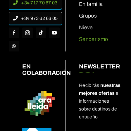
+34 717 70 67 03
En familia
Grupos
+34 973 62 63 05
Nieve
Senderismo
EN
NEWSLETTER
COLABORACIÓN
Recibirás
nuestras
mejores ofertas
e
informaciones
sobre destinos de
ensueño