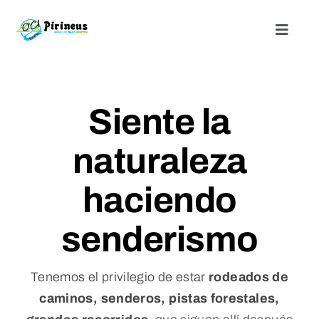
Saltar
al
Toggle
Naviga
contenido
Inicio
Siente la
Actividades
naturaleza
Nuestros alojamientos
haciendo
¿Quienes somos?
senderismo
Blog
Tenemos el privilegio de estar
rodeados de
caminos, senderos, pistas forestales,
Contacto