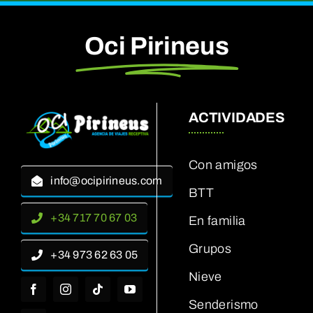
Oci Pirineus
ACTIVIDADES
Con amigos
info@ocipirineus.com
BTT
+34 717 70 67 03
En familia
Grupos
+34 973 62 63 05
Nieve
Senderismo