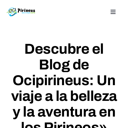
Saltar
al
Toggle
Naviga
contenido
Inicio
Descubre el
Actividades
Blog de
Nuestros alojamientos
Ocipirineus: Un
¿Quienes somos?
viaje a la belleza
Blog
y la aventura en
Contacto
los Pirineos»