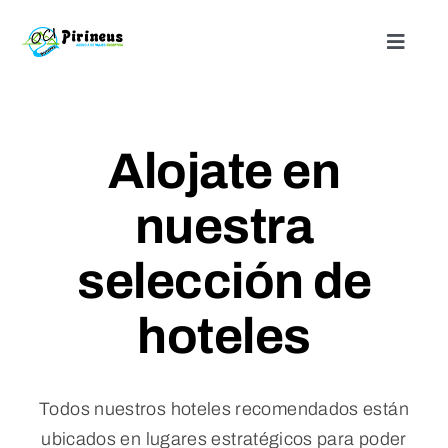
Saltar
al
Toggle
Naviga
contenido
Inicio
Alojate en
Actividades
nuestra
Nuestros alojamientos
selección de
¿Quienes somos?
hoteles
Blog
Todos nuestros hoteles recomendados están
Contacto
ubicados en lugares estratégicos para poder