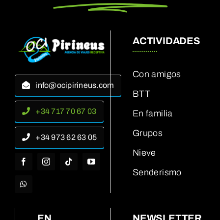
ACTIVIDADES
Con amigos
info@ocipirineus.com
BTT
+34 717 70 67 03
En familia
Grupos
+34 973 62 63 05
Nieve
Senderismo
EN
NEWSLETTER