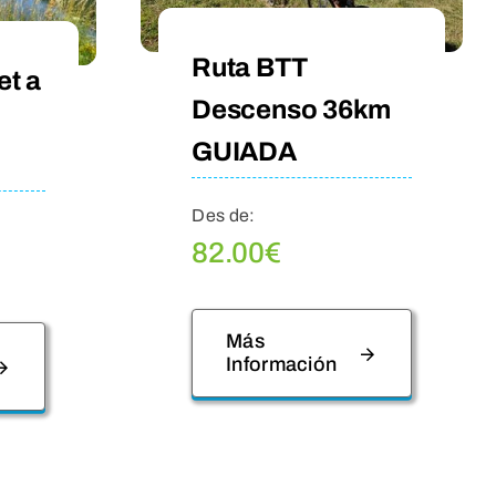
Ruta BTT
et a
Descenso 36km
GUIADA
Des de:
82.00
€
Más
Información