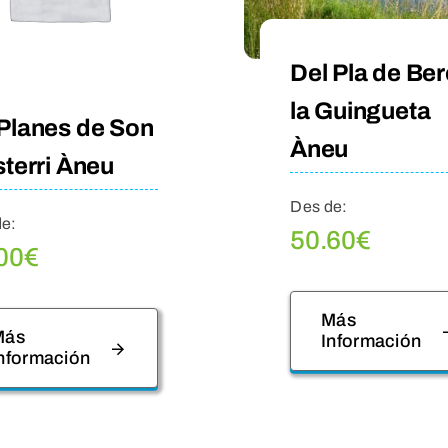
Del Pla de Ber
la Guingueta
Planes de Son
Àneu
sterri Àneu
Des de:
de:
50.60
€
00
€
Más
Más
Información
nformación