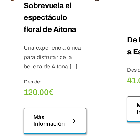
Sobrevuela el
espectáculo
floral de Aitona
De 
Una experiencia única
a E
para disfrutar de la
belleza de Aitona […]
Des 
41.
Des de:
120.00
€
I
Más
Información