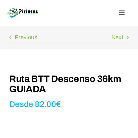
Saltar
al
Toggle
Naviga
contenido
Inicio
Previous
Next
Actividades
Nuestros alojamientos
Ruta BTT Descenso 36km
GUIADA
¿Quienes somos?
Desde
82.00
€
Blog
Contacto