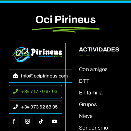
Oci Pirineus
ACTIVIDADES
Con amigos
info@ocipirineus.com
BTT
+34 717 70 67 03
En familia
Grupos
+34 973 62 63 05
Nieve
Senderismo