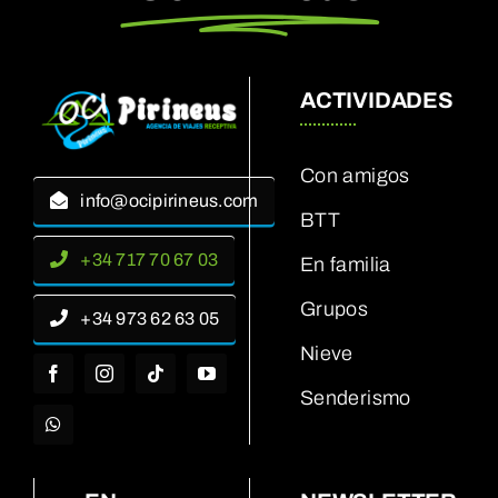
ACTIVIDADES
Con amigos
info@ocipirineus.com
BTT
+34 717 70 67 03
En familia
Grupos
+34 973 62 63 05
Nieve
Senderismo