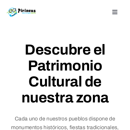
Saltar
al
Toggle
Naviga
contenido
Inicio
Descubre el
Actividades
Patrimonio
Nuestros alojamientos
Cultural de
¿Quienes somos?
nuestra zona
Blog
Cada uno de nuestros pueblos dispone de
Contacto
monumentos históricos, fiestas tradicionales,