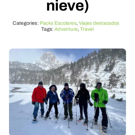
nieve)
Reservar
Categories:
Packs Escolares
,
Viajes destacados
Tags:
Adventure
,
Travel
WooCommerce Cart
WooCommerce My Account