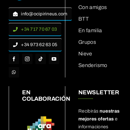
Con amigos
info@ocipirineus.com
BTT
+34 717 70 67 03
En familia
Grupos
+34 973 62 63 05
Nieve
Senderismo
EN
NEWSLETTER
COLABORACIÓN
Recibirás
nuestras
mejores ofertas
e
informaciones