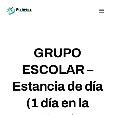
Saltar
al
Toggle
Naviga
contenido
Inicio
Actividades
GRUPO
Nuestros alojamientos
ESCOLAR –
¿Quienes somos?
Estancia de día
Blog
(1 día en la
Contacto