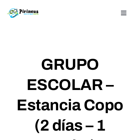
Saltar
al
Toggle
Naviga
contenido
Inicio
Actividades
GRUPO
Nuestros alojamientos
ESCOLAR –
¿Quienes somos?
Estancia Copo
Blog
(2 días – 1
Contacto