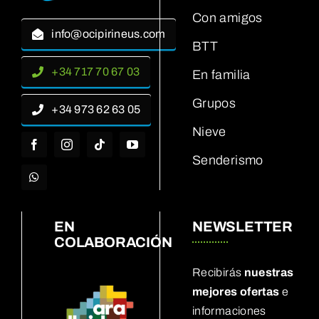
Con amigos
info@ocipirineus.com
BTT
+34 717 70 67 03
En familia
Grupos
+34 973 62 63 05
Nieve
Senderismo
EN
NEWSLETTER
COLABORACIÓN
Recibirás
nuestras
mejores ofertas
e
informaciones