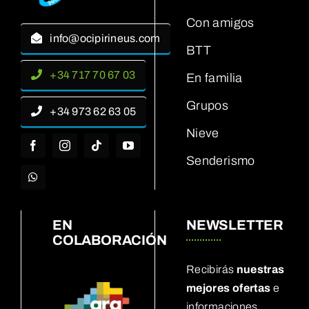
Con amigos
info@ocipirineus.com
BTT
+34 717 70 67 03
En familia
Grupos
+34 973 62 63 05
Nieve
Senderismo
EN
NEWSLETTER
COLABORACIÓN
Recibirás
nuestras
mejores ofertas
e
informaciones