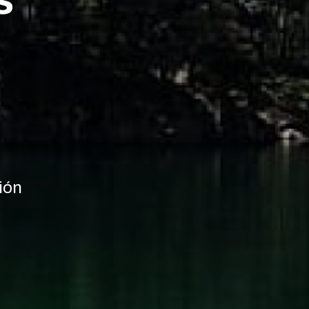
s
ión