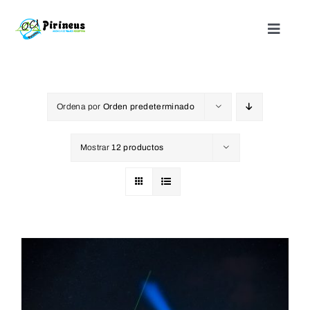
Saltar
al
Toggle
Naviga
contenido
Inicio
Ordena por
Orden predeterminado
Actividades
Mostrar
12 productos
Nuestros alojamientos
¿Quienes somos?
Blog
Contacto