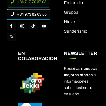
+34 717 70 67 03
En familia
Grupos
+34 973 62 63 05
Nieve
Senderismo
EN
NEWSLETTER
COLABORACIÓN
Recibirás
nuestras
mejores ofertas
e
informaciones
sobre destinos de
ensueño