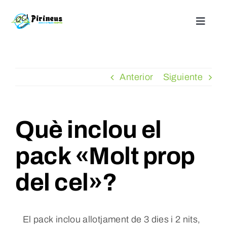
Saltar
al
Toggle
Naviga
contenido
Inicio
Anterior
Siguiente
Actividades
Nuestros alojamientos
Què inclou el
pack «Molt prop
¿Quienes somos?
del cel»?
Blog
Contacto
El pack inclou allotjament de 3 dies i 2 nits,