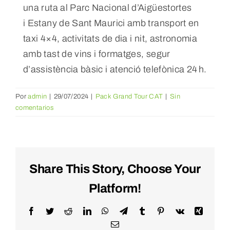
una ruta al Parc Nacional d’Aigüestortes
i Estany de Sant Maurici amb transport en
Reservar
taxi 4×4, activitats de dia i nit, astronomia
amb tast de vins i formatges, segur
WooCommerce Cart
d’assistència bàsic i atenció telefònica 24 h.
WooCommerce My Account
Por
admin
|
29/07/2024
|
Pack Grand Tour CAT
|
Sin
comentarios
Share This Story, Choose Your
Platform!
Facebook
Twitter
Reddit
LinkedIn
WhatsApp
Telegram
Tumblr
Pinterest
Vk
Xing
Correo