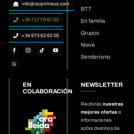
info@ocipirineus.com
BTT
+34 717 70 67 03
En familia
Grupos
+34 973 62 63 05
Nieve
Senderismo
EN
NEWSLETTER
COLABORACIÓN
Recibirás
nuestras
mejores ofertas
e
informaciones
sobre destinos de