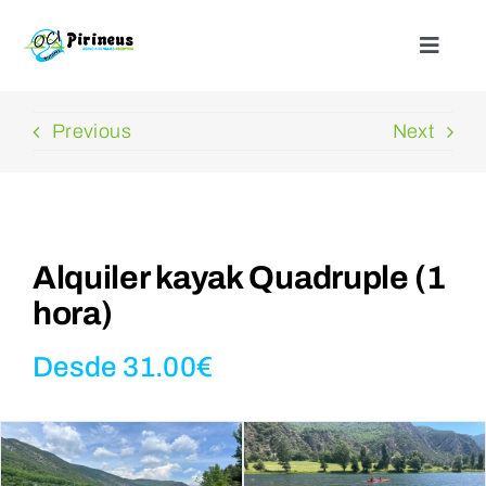
Saltar
al
Toggle
Naviga
contenido
Inicio
Previous
Next
Actividades
Nuestros alojamientos
Alquiler kayak Quadruple (1
hora)
¿Quienes somos?
Desde
31.00
€
Blog
Contacto