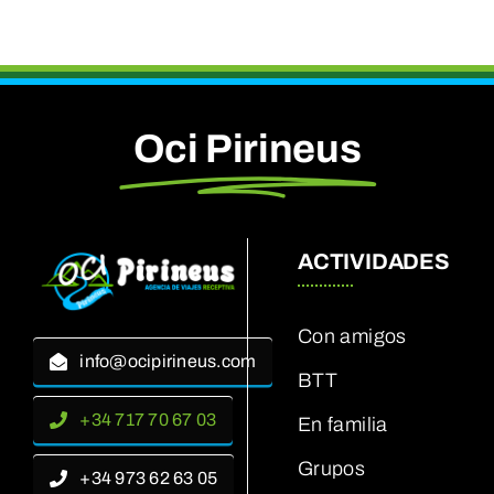
Oci Pirineus
ACTIVIDADES
Con amigos
info@ocipirineus.com
BTT
+34 717 70 67 03
En familia
Grupos
+34 973 62 63 05