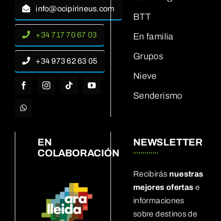
info@ocipirineus.com
BTT
+34 717 70 67 03
En familia
Grupos
+34 973 62 63 05
Nieve
Senderismo
EN
NEWSLETTER
COLABORACIÓN
Recibirás
nuestras
mejores ofertas
e
informaciones
sobre destinos de