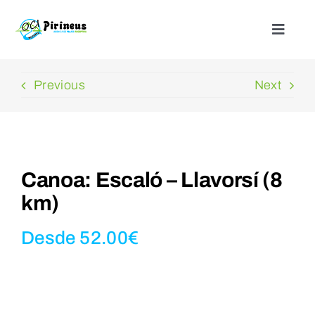
Saltar
al
Toggle
Naviga
contenido
Inicio
Previous
Next
Actividades
Nuestros alojamientos
Canoa: Escaló – Llavorsí (8
km)
¿Quienes somos?
Desde
52.00
€
Blog
Contacto