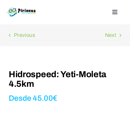
Saltar
al
Toggle
Naviga
contenido
Inicio
Previous
Next
Actividades
Nuestros alojamientos
Hidrospeed: Yeti-Moleta
4.5km
¿Quienes somos?
Desde
45.00
€
Blog
Contacto