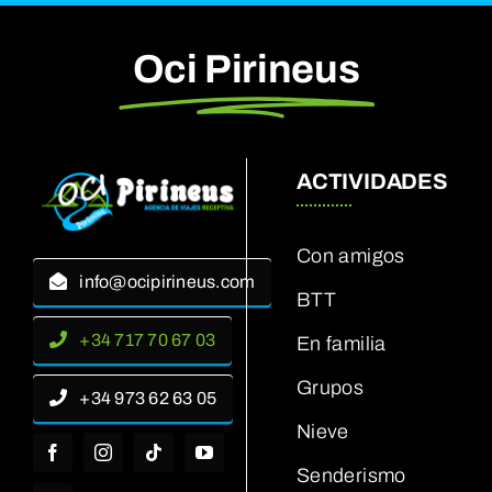
Oci Pirineus
ACTIVIDADES
Con amigos
info@ocipirineus.com
BTT
+34 717 70 67 03
En familia
Grupos
+34 973 62 63 05
Nieve
Senderismo