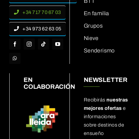
BTT
+34 717 70 67 03
En familia
Grupos
+34 973 62 63 05
Nieve
Senderismo
EN
NEWSLETTER
COLABORACIÓN
Recibirás
nuestras
mejores ofertas
e
informaciones
sobre destinos de
ensueño