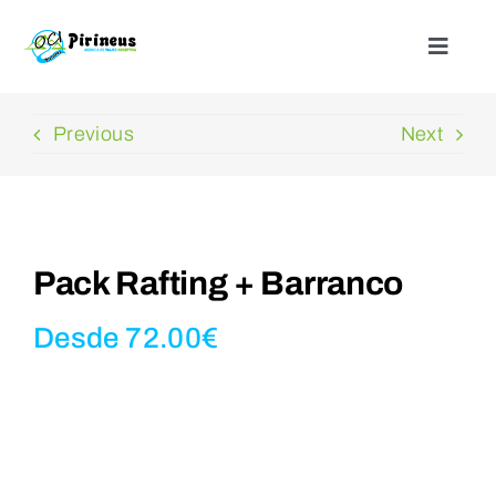
Saltar
al
Toggle
Naviga
contenido
Inicio
Previous
Next
Actividades
Nuestros alojamientos
Pack Rafting + Barranco
¿Quienes somos?
Desde
72.00
€
Blog
Contacto