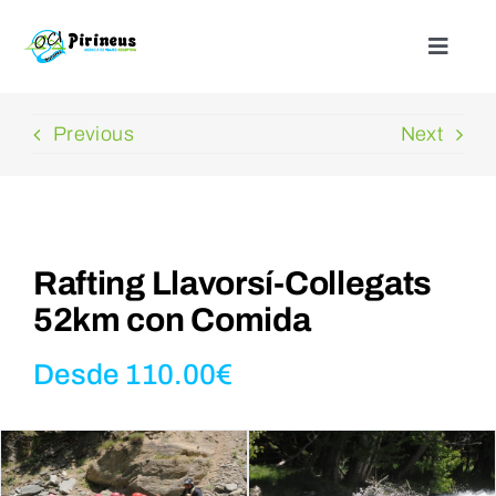
Saltar
al
Toggle
Naviga
contenido
Inicio
Previous
Next
Actividades
Nuestros alojamientos
Rafting Llavorsí-Collegats
52km con Comida
¿Quienes somos?
Desde
110.00
€
Blog
Contacto