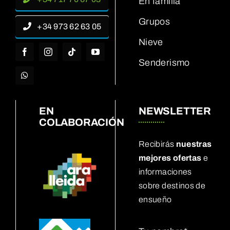
En familia
Grupos
+34 973 62 63 05
Nieve
Senderismo
EN
NEWSLETTER
COLABORACIÓN
Recibirás
nuestras
mejores ofertas
e
informaciones
sobre destinos de
ensueño