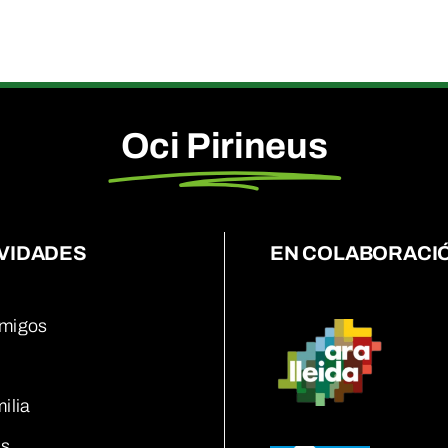
Oci Pirineus
VIDADES
EN COLABORACI
migos
ilia
s