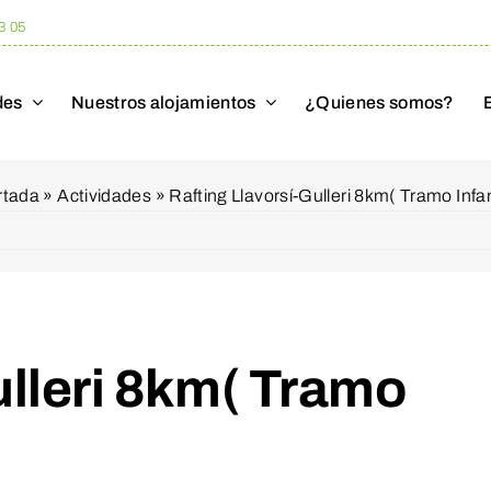
3 05
des
Nuestros alojamientos
¿Quienes somos?
rtada
»
Actividades
»
Rafting Llavorsí-Gulleri 8km( Tramo Infan
ulleri 8km( Tramo