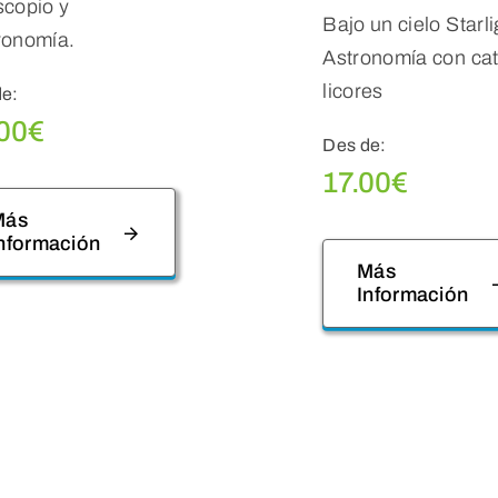
scopio y
Bajo un cielo Starli
ronomía.
Astronomía con ca
licores
de:
00
€
Des de:
17.00
€
Más
nformación
Más
Información