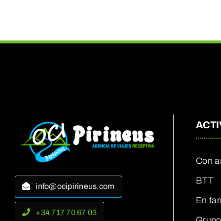
ACTI
Con a
BTT
info@ocipirineus.com
En fam
+34 717 70 67 03
Grupo