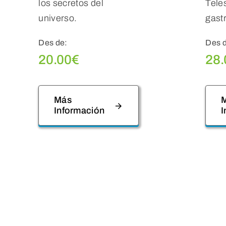
los secretos del
Tele
universo.
gast
Des de:
Des 
20.00
€
28.
Más
Información
I