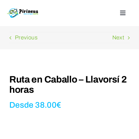
Saltar
al
Toggle
Naviga
contenido
Inicio
Previous
Next
Actividades
Nuestros alojamientos
Ruta en Caballo – Llavorsí 2
horas
¿Quienes somos?
Desde
38.00
€
Blog
Contacto