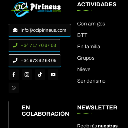
ACTIVIDADES
Con amigos
info@ocipirineus.com
BTT
+34 717 70 67 03
En familia
Grupos
+34 973 62 63 05
Nieve
Senderismo
EN
NEWSLETTER
COLABORACIÓN
Recibirás
nuestras