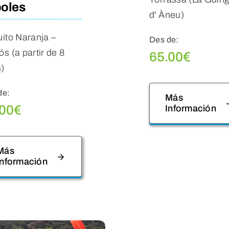
oles
d' Àneu)
uito Naranja –
Des de:
ós (a partir de 8
65.00
€
)
de:
Más
.00
€
Información
Más
Información