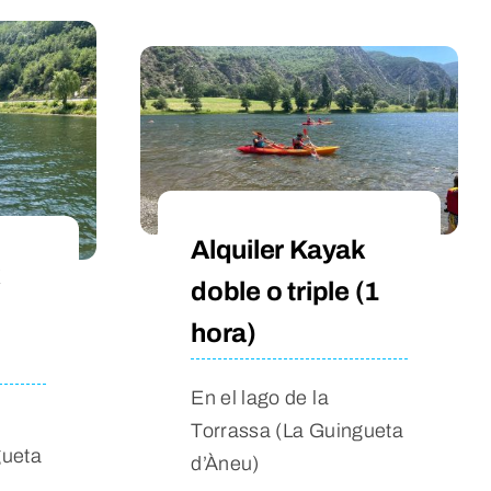
Alquiler Kayak
doble o triple (1
hora)
En el lago de la
Torrassa (La Guingueta
gueta
d’Àneu)