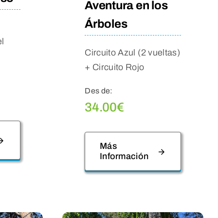
Aventura en los
Árboles
;
el
Circuito Azul (2 vueltas)
+ Circuito Rojo
Des de:
34.00
€
Más
Información