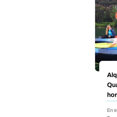
Alq
Qua
hor
En e