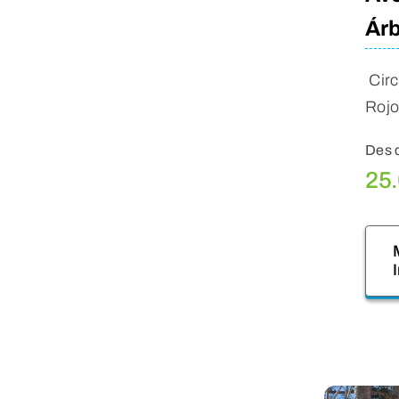
Árb
Circ
Roj
Des 
25