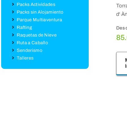
Packs Actividades
Torr
Packs sin Alojamiento
d' À
Parque Multiaventura
Rafting
Des 
Raquetas de Nieve
85
Ruta a Caballo
Senderismo
Talleres