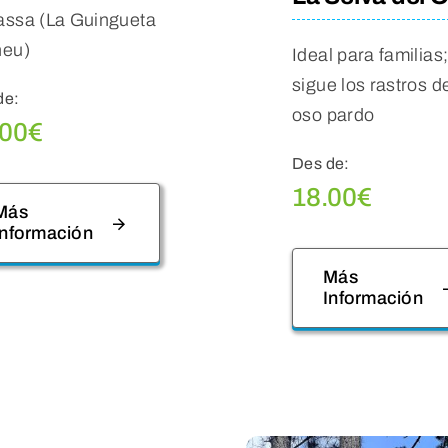
assa (La Guingueta
neu)
Ideal para familias
sigue los rastros d
de:
oso pardo
.00
€
Des de:
18.00
€
Más
Información
Más
Información