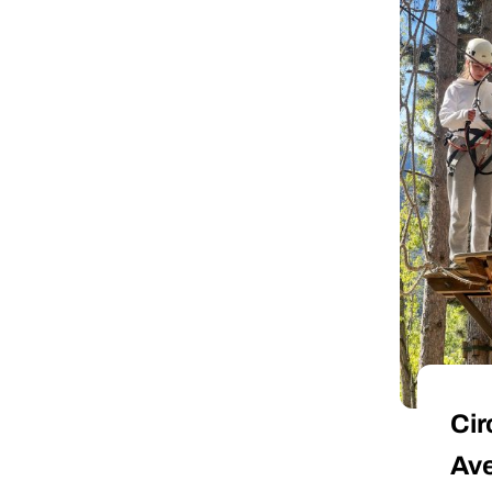
Cir
Ave