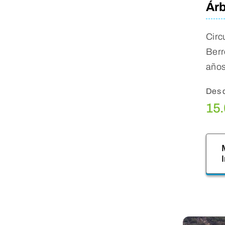
Árb
Circ
Berr
años
Des 
15