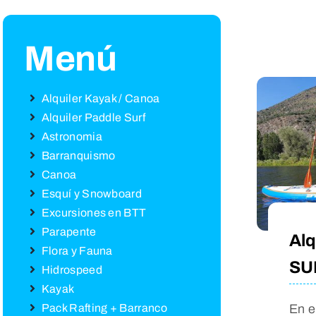
Menú
Alquiler Kayak / Canoa
Alquiler Paddle Surf
Astronomia
Barranquismo
Canoa
Esquí y Snowboard
Excursiones en BTT
Parapente
Alq
Flora y Fauna
SUP
Hidrospeed
Kayak
En e
Pack Rafting + Barranco