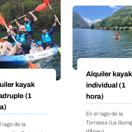
Alquiler kayak
uiler kayak
individual (1
druple (1
hora)
a)
En el lago de la
Torrassa (La Guin
l lago de la
d'Àneu)