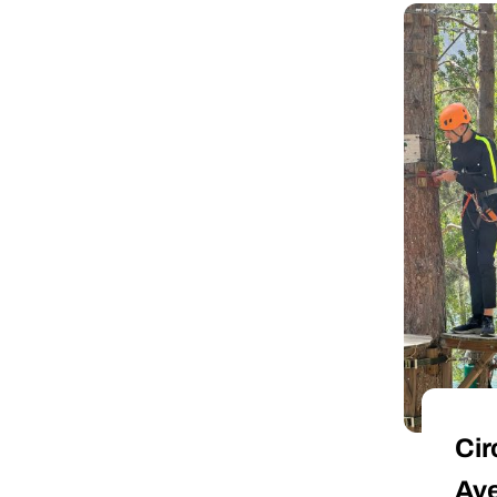
Cir
Ave