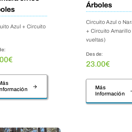
Árboles
oles
Circuito Azul o Na
uito Azul + Circuito
+ Circuito Amarillo
o
vueltas)
de:
Des de:
.00
€
23.00
€
Más
Más
Información
Información