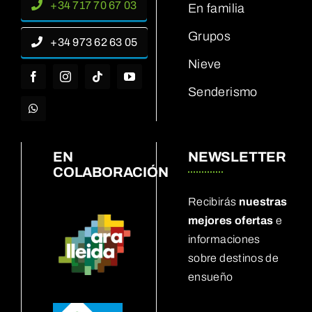
+34 717 70 67 03
En familia
Grupos
+34 973 62 63 05
Nieve
Senderismo
EN
NEWSLETTER
COLABORACIÓN
Recibirás
nuestras
mejores ofertas
e
informaciones
sobre destinos de
ensueño