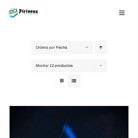
Saltar
al
Toggle
Naviga
contenido
Inicio
Ordena por
Fecha
Actividades
Mostrar
12 productos
Nuestros alojamientos
¿Quienes somos?
Blog
Contacto