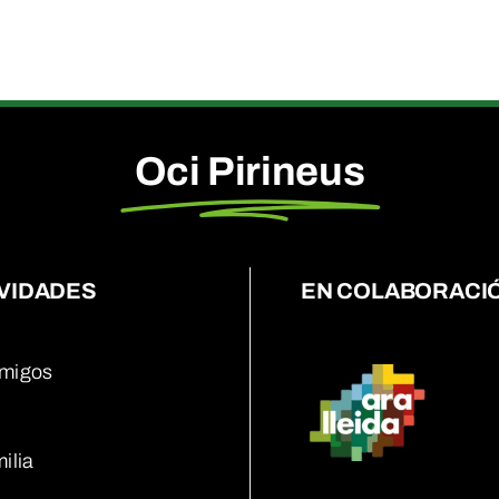
Oci Pirineus
VIDADES
EN COLABORACI
migos
ilia