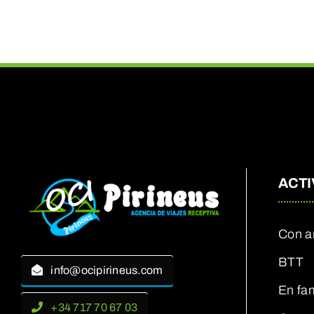
ACTI
Con a
BTT
info@ocipirineus.com
En fam
+34 717 70 67 03