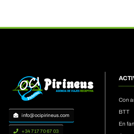
ACTI
Con a
BTT
info@ocipirineus.com
En fam
+34 717 70 67 03