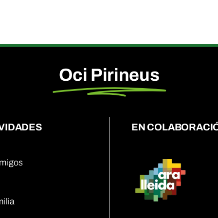
Oci Pirineus
VIDADES
EN COLABORACI
migos
ilia