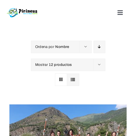
Saltar
al
Toggle
Naviga
contenido
Inicio
Ordena por
Nombre
Actividades
Mostrar
12 productos
Nuestros alojamientos
¿Quienes somos?
Blog
Contacto