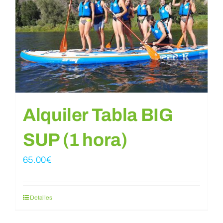
Reservar
WooCommerce Cart
WooCommerce My Account
Alquiler Tabla BIG
SUP (1 hora)
65.00
€
Detalles