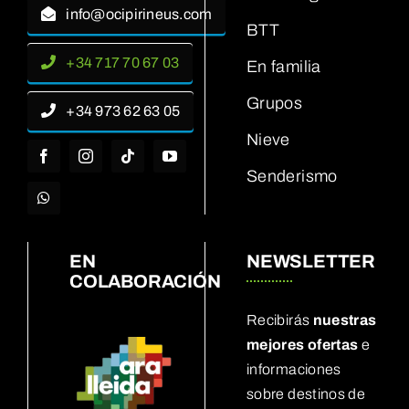
info@ocipirineus.com
BTT
+34 717 70 67 03
En familia
Grupos
+34 973 62 63 05
Nieve
Senderismo
EN
NEWSLETTER
COLABORACIÓN
Recibirás
nuestras
mejores ofertas
e
informaciones
sobre destinos de