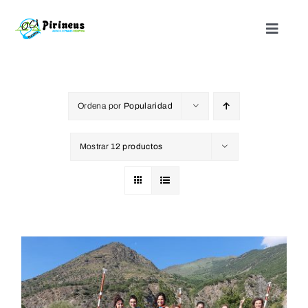
Saltar
al
Toggle
Naviga
contenido
Inicio
Ordena por
Popularidad
Actividades
Mostrar
12 productos
Nuestros alojamientos
¿Quienes somos?
Blog
Contacto