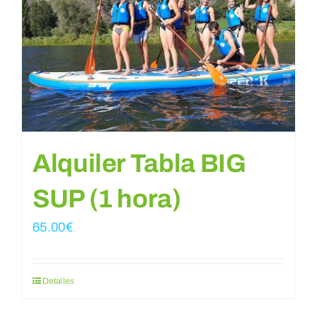
Reservar
WooCommerce Cart
WooCommerce My Account
Alquiler Tabla BIG
SUP (1 hora)
65.00
€
Detalles