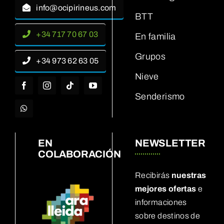
info@ocipirineus.com
BTT
+34 717 70 67 03
En familia
Grupos
+34 973 62 63 05
Nieve
Senderismo
EN
NEWSLETTER
COLABORACIÓN
Recibirás
nuestras
mejores ofertas
e
informaciones
sobre destinos de