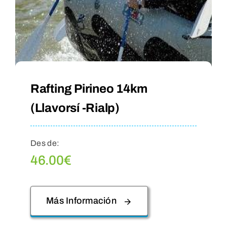
Rafting Pirineo 14km
(Llavorsí -Rialp)
Des de:
46.00
€
Más Información