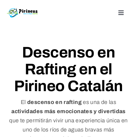
Saltar
al
Toggle
Naviga
contenido
Inicio
Descenso en
Actividades
Rafting en el
Nuestros alojamientos
Pirineo Catalán
¿Quienes somos?
El
descenso en rafting
es una de las
Blog
actividades más emocionates y divertidas
que te permitirán vivir una experiencia única en
uno de los ríos de aguas bravas más
Contacto