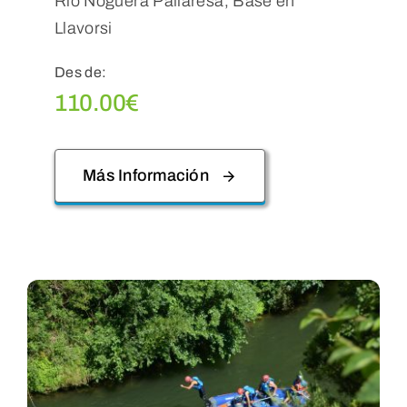
Rio Noguera Pallaresa, Base en
Llavorsi
Des de:
110.00
€
Más Información