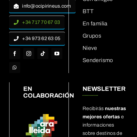
info@ocipirineus.com
BTT
+34 717 70 67 03
En familia
Grupos
+34 973 62 63 05
Nieve
Senderismo
EN
NEWSLETTER
COLABORACIÓN
Recibirás
nuestras
mejores ofertas
e
informaciones
sobre destinos de