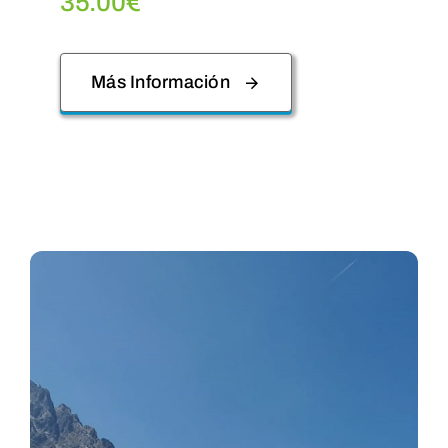
35.00
€
Más Información